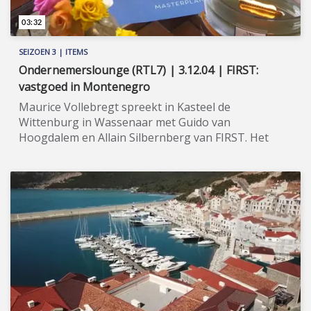
03:32
SEIZOEN 3 | ITEMS
Ondernemerslounge (RTL7) | 3.12.04 | FIRST:
vastgoed in Montenegro
Maurice Vollebregt spreekt in Kasteel de
Wittenburg in Wassenaar met Guido van
Hoogdalem en Allain Silbernberg van FIRST. Het
onderwerp is vastgoed in Montenegro. ★★★★★
FIRST is een gerenommeerd vastgoedbedrijf met
wortels in zowel Nederland als Zwitserland.
Directeur Guido van Hoogdalem, die Zwitserland al
sinds zijn geboorte kent en er ook woont, is de
aangewezen persoon om voor Nederlandse
particulieren, die een (tweede) woning in
Zwitserland willen kopen, de mogelijkheden
zorgvuldig in kaart te brengen en hen van A tot Z te
begeleiden. Inmiddels is FIRST ook uw partner voor
het aankopen van vastgoed in (o.a.) Montenegro.