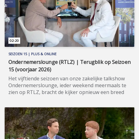
informatie: www.fp.ag.
02:20
SEIZOEN 15 | PLUS & ONLINE
Ondernemerslounge (RTLZ) | Terugblik op Seizoen
15 (voorjaar 2026)
Het vijftiende seizoen van onze zakelijke talkshow
Ondernemerslounge, ieder weekend meermaals te
zien op RTLZ, bracht de kijker opnieuw een breed
en gevarieerd aanbod aan onderwerpen op het
gebied van ondernemerschap, investeren en
genieten van het leven. Onze studio in het koetshuis
van Kasteel Hoekelum werd hierbij zoals altijd
ingericht met het statige meubilair van Jan Frantzen.
Bovendien werd de studio dit seizoen verrijkt met de