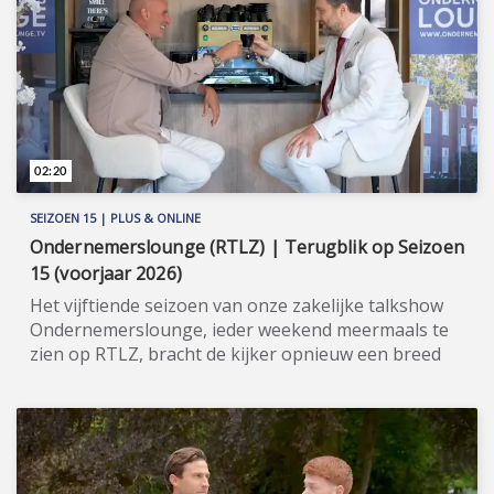
gekozen worden voor een vast rendement van 9%.
Meer informatie: www.riverteresort-verkoop.nl
(https://www.riverteresort-verkoop.nl).
02:20
SEIZOEN 15 | PLUS & ONLINE
Ondernemerslounge (RTLZ) | Terugblik op Seizoen
15 (voorjaar 2026)
Het vijftiende seizoen van onze zakelijke talkshow
Ondernemerslounge, ieder weekend meermaals te
zien op RTLZ, bracht de kijker opnieuw een breed
en gevarieerd aanbod aan onderwerpen op het
gebied van ondernemerschap, investeren en
genieten van het leven. Onze studio in het koetshuis
van Kasteel Hoekelum werd hierbij zoals altijd
ingericht met het statige meubilair van Jan Frantzen.