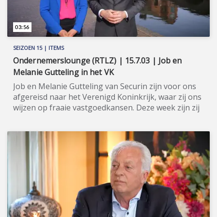
03:56
SEIZOEN 15 | ITEMS
Ondernemerslounge (RTLZ) | 15.7.03 | Job en
Melanie Gutteling in het VK
Job en Melanie Gutteling van Securin zijn voor ons
afgereisd naar het Verenigd Koninkrijk, waar zij ons
wijzen op fraaie vastgoedkansen. Deze week zijn zij
in de stad Birmingham. ★★★★★ Met hun eigen
vastgoedontwikkelingsbedrijf Ciconia, hebben Job
en Melanie Gutteling - beiden met een medische
achtergrond - een aanzienlijke vastgoedportefeuille
opgebouwd, grotendeels in het Verenigd Koninkrijk
(in Engeland en Wales). Vervolgens is het bedrijf
Securin door hen opgericht om de opgedane kennis
over investeren in Brits vastgoed te delen met
anderen. De materie is namelijk best wel complex.
Met Securin helpen zij mensen om dezelfde (of een