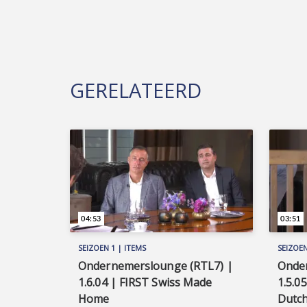
GERELATEERD
04:53
03:51
SEIZOEN 1 | ITEMS
SEIZOEN
Ondernemerslounge (RTL7) |
Onde
1.6.04 | FIRST Swiss Made
1.5.0
Home
Dutch