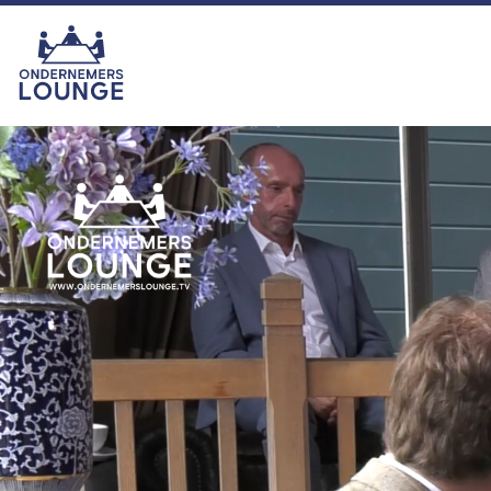
van het seizoen was echter zonder
twijfel onze eigen ras-ondernemer
Hemmie Kerklingh (o.a. van
KAV2GO), die met zijn energie,
humor en ondernemersgeest liet
zien waarom hij nu eigenlijk een
vaste waarde binnen het
programma is en blijft. In het najaar
zijn we er met seizoen 16. U kijkt
dan ook weer toch?