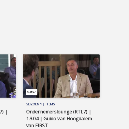
04:57
SEIZOEN 1 | ITEMS
) |
Ondernemerslounge (RTL7) |
1.3.04 | Guido van Hoogdalem
van FIRST