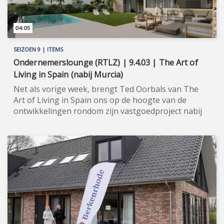
04:05
SEIZOEN 9 | ITEMS
Ondernemerslounge (RTLZ) | 9.4.03 | The Art of
Living in Spain (nabij Murcia)
Net als vorige week, brengt Ted Oorbals van The
Art of Living in Spain ons op de hoogte van de
ontwikkelingen rondom zijn vastgoedproject nabij
de Spaanse stad Murcia. ★★★★★ The Art of Living
in Spain voert reeds sinds 1999 vastgoed-
gerelateerde diensten uit in Spanje. Het bedrijf heeft
een Nederlands managementteam en werkt, in het
kader van een bijzonder vastgoedproject in Murcia,
samen met Hannibal Europe. Reeds in 2021 liet Ted
Oorbals van The Art of Living ons in
Ondernemerslounge de regio Murcia zien. In 2023
zijn we opnieuw in Spanje en toont Oorbals ons hoe
ver het project gevorderd is. Hij zoomt onder meer