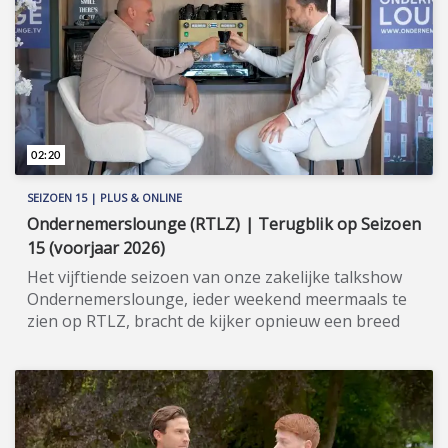
de natuur, luxe en wellness met uw duurzame
investering bij Berkenrhode! Meer informatie:
www.berkenrhode.nl (https://www.berkenrhode.nl).
02:20
SEIZOEN 15 | PLUS & ONLINE
Ondernemerslounge (RTLZ) | Terugblik op Seizoen
15 (voorjaar 2026)
Het vijftiende seizoen van onze zakelijke talkshow
Ondernemerslounge, ieder weekend meermaals te
zien op RTLZ, bracht de kijker opnieuw een breed
en gevarieerd aanbod aan onderwerpen op het
gebied van ondernemerschap, investeren en
genieten van het leven. Onze studio in het koetshuis
van Kasteel Hoekelum werd hierbij zoals altijd
ingericht met het statige meubilair van Jan Frantzen.