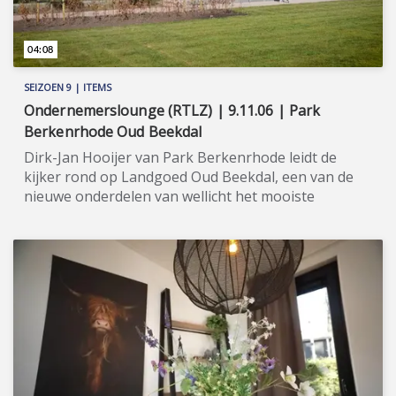
04:08
SEIZOEN 9 | ITEMS
Ondernemerslounge (RTLZ) | 9.11.06 | Park
Berkenrhode Oud Beekdal
Dirk-Jan Hooijer van Park Berkenrhode leidt de
kijker rond op Landgoed Oud Beekdal, een van de
nieuwe onderdelen van wellicht het mooiste
vakantiepark op de Veluwe. ★★★★★ In het hart
van de Veluwe vinden we het luxe vakantiepark Park
Berkenrhode. In Ondernemerslounge vertellen
diverse specialisten van dit park over de nieuwste
ontwikkelingen: Landgoed Oud Beekdal en
Berkenrhode Valley. Op deze nieuwe delen van het
park, heeft u - net als op het traditionele Park
Berkenrhode - de mogelijkheid om te investeren in
duurzame en hoogwaardige vakantiewoningen. U
kunt hierbij rekenen op een uitstekend rendement