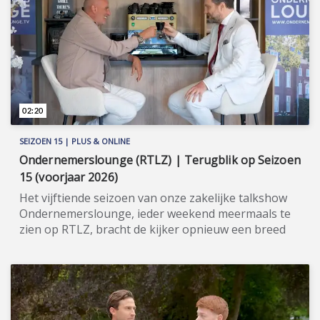
Geniet zorgeloos van de natuur, luxe en wellness
met uw duurzame investering bij Berkenrhode!
Meer informatie: www.berkenrhode.nl
(https://www.berkenrhode.nl).
02:20
SEIZOEN 15 | PLUS & ONLINE
Ondernemerslounge (RTLZ) | Terugblik op Seizoen
15 (voorjaar 2026)
Het vijftiende seizoen van onze zakelijke talkshow
Ondernemerslounge, ieder weekend meermaals te
zien op RTLZ, bracht de kijker opnieuw een breed
en gevarieerd aanbod aan onderwerpen op het
gebied van ondernemerschap, investeren en
genieten van het leven. Onze studio in het koetshuis
van Kasteel Hoekelum werd hierbij zoals altijd
ingericht met het statige meubilair van Jan Frantzen.