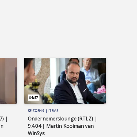
04:57
SEIZOEN 9 | ITEMS
) |
Ondernemerslounge (RTLZ) |
an
9.4.04 | Martin Kooiman van
WinSys