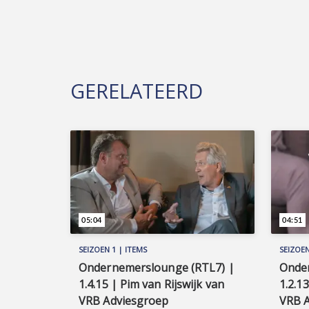
GERELATEERD
05:04
04:51
SEIZOEN 1 | ITEMS
SEIZOEN
Ondernemerslounge (RTL7) |
Onde
1.4.15 | Pim van Rijswijk van
1.2.1
VRB Adviesgroep
VRB 