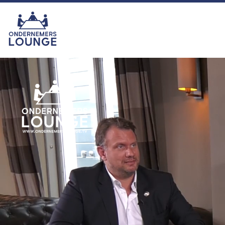
van het seizoen was echter zonder
twijfel onze eigen ras-ondernemer
Hemmie Kerklingh (o.a. van
KAV2GO), die met zijn energie,
humor en ondernemersgeest liet
zien waarom hij nu eigenlijk een
vaste waarde binnen het
programma is en blijft. In het najaar
zijn we er met seizoen 16. U kijkt
dan ook weer toch?